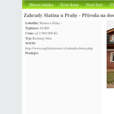
Hlavní stránka
Nové domy
Nové byty
Č
Zahrady Slatina u Prahy - Příroda na do
Lokalita:
Slatina u Prahy -
Typizace:
64 RD
Cena:
od 2 980 000 Kč
Typ:
Rodinný dům
WWW:
http://www.anglickyresort.cz/zahradyslatina.php
Prodejce: