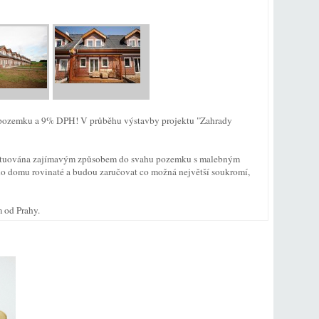
ě pozemku a 9% DPH! V průběhu výstavby projektu "Zahrady
situována zajímavým způsobem do svahu pozemku s malebným
 domu rovinaté a budou zaručovat co možná největší soukromí,
m od Prahy.