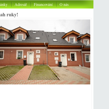
lánky
Adresář
Financování
O nás
sah ruky!