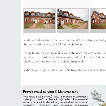
Rodinné, řadové domy Zahrady Slatina od 2,98 milionu včetn
Slatina" vznikne výstavba 64 řadových domů .
Domy budou vystavěny nedaleko centra obce. Výstavba bude 
výhledem do okolí. Vzniklé pozemky budou u každého řadového
které se docílí terasovitým uspořádáním parcel.
Výborná je i dopravní dostupnost Slatiny, která se nachází 20 k
Provozovatel serveru © Martevax s.r.o.
Tyto www stránky slouží jako informace o projektech
rodinných domů a bytové výstavby. Provozovatel
serveru není jejich vlastníkem, ani uvedené nemovitosti
neprodává. Informace mají orientační nezávazný