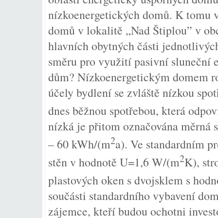
nízkoenergetických domů. K tomu vý
domů v lokalitě „Nad Štiplou” v obc
hlavních obytných části jednotlivýc
směru pro využití pasivní sluneční 
dům? Nízkoenergetickým domem ro
účely bydlení se zvláště nízkou spo
dnes běžnou spotřebou, která odpo
nízká je přitom označována měrná s
2
– 60 kWh/(m
a). Ve standardním p
2
stěn v hodnotě U=1,6 W/(m
K), st
plastových oken s dvojsklem s hod
součásti standardního vybavení dom
zájemce, kteří budou ochotni inves