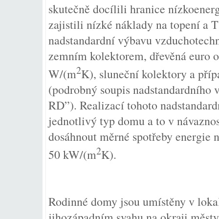
skutečně docílili hranice nízkoener
zajistili nízké náklady na topení a 
nadstandardní výbavu vzduchotechn
zemním kolektorem, dřevěná euro ok
2
W/(m
K), sluneční kolektory a pří
(podrobný soupis nadstandardního 
RD”). Realizací tohoto nadstandard
jednotlivý typ domu a to v návaznos
dosáhnout měrné spotřeby energie n
2
50 kW/(m
K).
Rodinné domy jsou umístěny v lokal
jihozápadním svahu na okraji městy