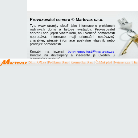
Provozovatel serveru © Martevax s.r.o.
Tyto www stránky slouží jako informace o projektech
rodinných domů a bytové výstavby. Provozovatel
serveru není jejich vlastníkem, ani uvedené nemovitosti
neprodává. Informace mají orientační nezávazný
charakter, přesné informace poskytne vlastník nebo
prodejce nemovitosti.
Kontakt na inzerci
byty-nemovitosti@martevax.cz
Kontakt na developery a inzerenty je uveden u
jednotlivých projektů
SlimFOX.cz
Pedikúra Brno
Kosmetika Brno
Čištění pleti
Netusers.cz
Tit