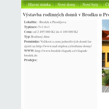
Hlavní stránka
Nové domy
Nové byty
Č
Výstavba rodinných domů v Brodku u Pr
Lokalita:
- Brodek u Prostějova
Typizace:
5+1-6+1
Cena:
od 2 495 000 Kč do 4 100 000 Kč
Typ:
Rodinný dům
Poznámka:
Velikost a cenu jednotlivých domů lze
zjistit na http://www.nad-stiplou.cz/rodinne-domy/
WWW:
http://www.brodekvilapark.cz/vilapark-
brodek.do
Prodejce: