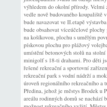
výhledem do okolní přírody. Velmi z
vedle nově budovaného koupaliště v
bude navazovat ve II.etapě výstavba
bude obsahovat víceúčelové plochy 
na košíkovou, plochu s umělým povr
pískovou plochu pro plážový volejba
umístění betonových stolů na stolní 
minigolf s 18-ti drahami. Pro děti j
řešené rekreační a sportovní zaříze
rekreační park s vodní nádrží a mo
úroveň regionálního rekreačního a t
Předina, jehož je městys Brodek u P
areálu rodinných domů se nachází 
možnost rekreačního vyžití. Městys