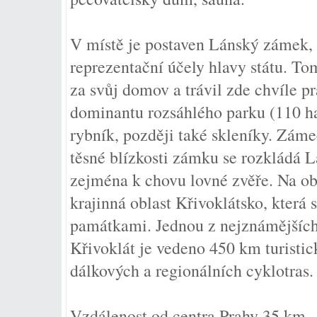
V místě je postaven Lánský zámek, 
reprezentační účely hlavy státu. T
za svůj domov a trávil zde chvíle p
dominantu rozsáhlého parku (110 ha)
rybník, později také skleníky. Záme
těsné blízkosti zámku se rozkládá L
zejména k chovu lovné zvěře. Na o
krajinná oblast Křivoklátsko, která
památkami. Jednou z nejznámějšíc
Křivoklát je vedeno 450 km turisti
dálkových a regionálních cyklotras.
Vzdálenost od centra Prahy 35 km