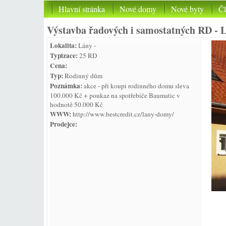
Hlavní stránka
Nové domy
Nové byty
Č
Výstavba řadových i samostatných RD - 
Lokalita:
Lány -
Typizace:
25 RD
Cena:
Typ:
Rodinný dům
Poznámka:
akce - při koupi rodinného domu sleva
100.000 Kč + poukaz na spotřebiče Baumatic v
hodnotě 50.000 Kč
WWW:
http://www.bestcredit.cz/lany-domy/
Prodejce: