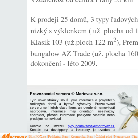
K prodeji 25 domů, 3 typy řadových -
nízký s výklenkem ( už. plocha od 
2
Klasik 103 (už.ploch 122 m
), Pre
bungalow AZ Trade (už. plocha 16
dokončení - léto 2009.
Provozovatel serveru © Martevax s.r.o.
Tyto www stránky slouží jako informace o projektech
rodinných domů a bytové výstavby. Provozovatel
serveru není jejich vlastníkem, ani uvedené nemovitosti
neprodává. Informace mají orientační nezávazný
charakter, přesné informace poskytne vlastník nebo
prodejce nemovitosti.
Kontakt na inzerci
byty-nemovitosti@martevax.cz
Kontakt na developery a inzerenty je uveden u
jednotlivých projektů
SlimFOX.cz
Pedikúra Brno
Kosmetika Brno
Čištění pleti
Netusers.cz
Tit