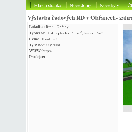
Hlavní stránka
Nové domy
Nové byty
Č
Výstavba řadových RD v Obřanech- zahr
Lokalita:
Brno - Obřany
2
2
Typizace:
Užitná plocha: 211m
, terasa 72m
Cena:
10 milionů
Typ:
Rodinný dům
WWW:
http://
Prodejce: