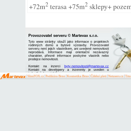
2
2
+72m
terasa +75m
sklepy+ poze
Provozovatel serveru © Martevax s.r.o.
Tyto www stránky slouží jako informace o projektech
rodinných domů a bytové výstavby. Provozovatel
serveru není jejich vlastníkem, ani uvedené nemovitosti
neprodává. Informace mají orientační nezávazný
charakter, přesné informace poskytne vlastník nebo
prodejce nemovitosti.
Kontakt na inzerci
byty-nemovitosti@martevax.cz
Kontakt na developery a inzerenty je uveden u
jednotlivých projektů
SlimFOX.cz
Pedikúra Brno
Kosmetika Brno
Čištění pleti
Netusers.cz
Tit