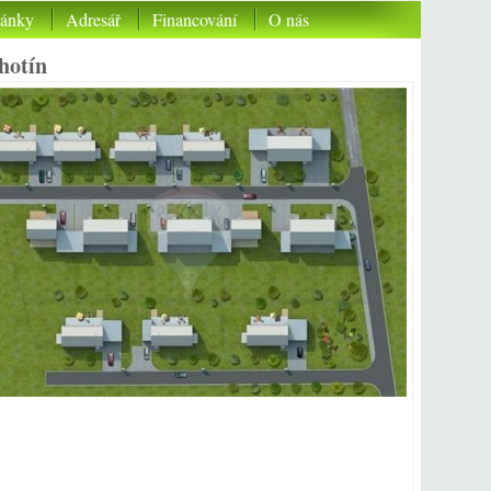
lánky
Adresář
Financování
O nás
hotín