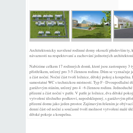
Architektonicky navržené rodinné domy okouzlí především ty, kt
návaznosti na respektovaní a zachování jednotných architekto
Nabízíme celkem 17 rodinných domů, které jsou zastoupeny 3 t
přístřeškem, určený pro 3-5 člennou rodinu. Dům se vyznačuje 
a část noční. Noční část tvoří ložnice, dětský pokoj a koupeln
samostatné WC s technickou mistností. Typ F - Dvoupodlažní d
garážovým stáním, určený pro 4 - 6 člennou rodinu. Jednoduché
přízemí a část noční v patře. V patře je ložnice, dva dětské po
vytvoření úložného podkroví, nepodsklepený, s garážovým příst
přízemí domu jako jeden prostor. Zajímavým řešením je obývac
denní část od noční a současně tvoří možnost vytvoření malé úkli
dětské pokoje a koupelna.