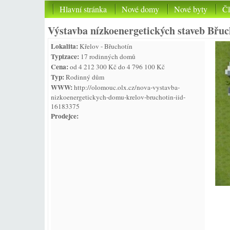
Hlavní stránka
Nové domy
Nové byty
Č
Výstavba nízkoenergetických staveb Břuc
Lokalita:
Křelov - Břuchotín
Typizace:
17 rodinných domů
Cena:
od 4 212 300 Kč do 4 796 100 Kč
Typ:
Rodinný dům
WWW:
http://olomouc.olx.cz/nova-vystavba-
nizkoenergetickych-domu-krelov-bruchotin-iid-
16183375
Prodejce: