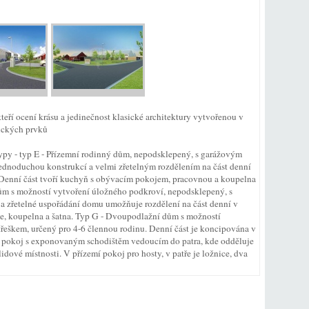
eří ocení krásu a jedinečnost klasické architektury vytvořenou v
nických prvků
ypy - typ E - Přízemní rodinný dům, nepodsklepený, s garážovým
jednoduchou konstrukcí a velmi zřetelným rozdělením na část denní
a. Denní část tvoří kuchyň s obývacím pokojem, pracovnou a koupelna
ům s možností vytvoření úložného podkroví, nepodsklepený, s
 a zřetelné uspořádání domu umožňuje rozdělení na část denní v
koje, koupelna a šatna. Typ G - Dvoupodlažní dům s možností
řeškem, určený pro 4-6 člennou rodinu. Denní část je koncipována v
í pokoj s exponovaným schodištěm vedoucím do patra, kde odděluje
dové místnosti. V přízemí pokoj pro hosty, v patře je ložnice, dva