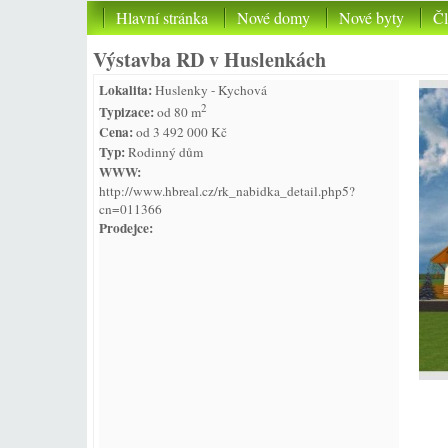
Hlavní stránka
Nové domy
Nové byty
Č
Výstavba RD v Huslenkách
Lokalita:
Huslenky - Kychová
2
Typizace:
od 80 m
Cena:
od 3 492 000 Kč
Typ:
Rodinný dům
WWW:
http://www.hbreal.cz/rk_nabidka_detail.php5?
cn=011366
Prodejce: