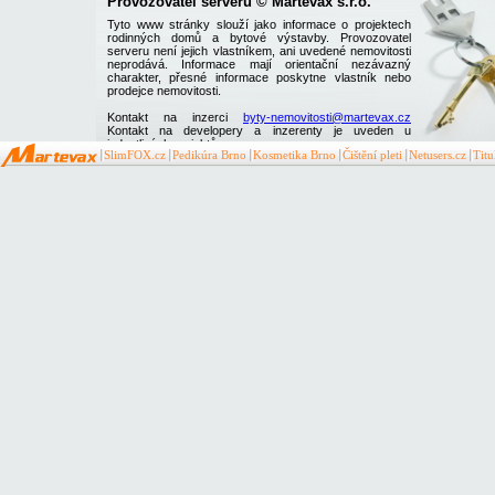
Provozovatel serveru © Martevax s.r.o.
Tyto www stránky slouží jako informace o projektech
rodinných domů a bytové výstavby. Provozovatel
serveru není jejich vlastníkem, ani uvedené nemovitosti
neprodává. Informace mají orientační nezávazný
charakter, přesné informace poskytne vlastník nebo
prodejce nemovitosti.
Kontakt na inzerci
byty-nemovitosti@martevax.cz
Kontakt na developery a inzerenty je uveden u
jednotlivých projektů
SlimFOX.cz
Pedikúra Brno
Kosmetika Brno
Čištění pleti
Netusers.cz
Tit