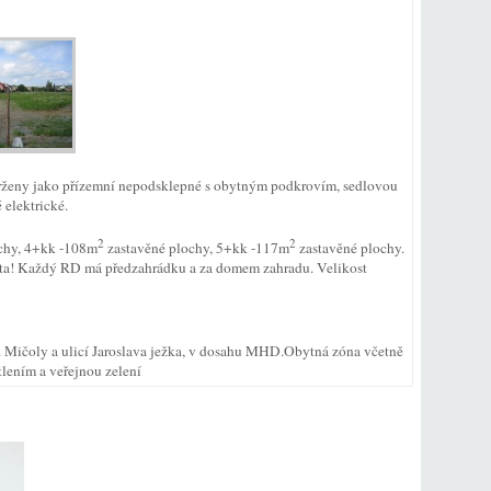
vrženy jako přízemní nepodsklepné s obytným podkrovím, sedlovou
 elektrické.
2
2
chy, 4+kk -108m
zastavěné plochy, 5+kk -117m
zastavěné plochy.
ta! Každý RD má předzahrádku a za domem zahradu. Velikost
r. Mičoly a ulicí Jaroslava ježka, v dosahu MHD.Obytná zóna včetně
lením a veřejnou zelení