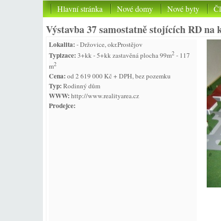
Hlavní stránka
Nové domy
Nové byty
Č
Výstavba 37 samostatně stojících RD na k
Lokalita:
- Držovice, okr.Prostějov
2
Typizace:
3+kk - 5+kk zastavěná plocha 99m
- 117
2
m
Cena:
od 2 619 000 Kč + DPH, bez pozemku
Typ:
Rodinný dům
WWW:
http://www.realityarea.cz
Prodejce: