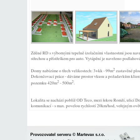
Zděné RD s výbornými tepelně izolačními vlastnostmi jsou na
střechou a přístřeškem pro auto. Vytápění je navrženo podlahové
2
Domy nabízíme o třech velikostech: 3+kk - 99m
zastavěné plo
Dokončovací práce - dáváme prostor vkusu a požadavkům klien
2
2
pozemku 420m
- 500m
.
Lokalita se nachází poblíž OD Teco, mezi řekou Romží, ulicí D
komunikací - s max. povelou rychlostí 20km/hod, veřejným ovět
Provozovatel serveru © Martevax s.r.o.