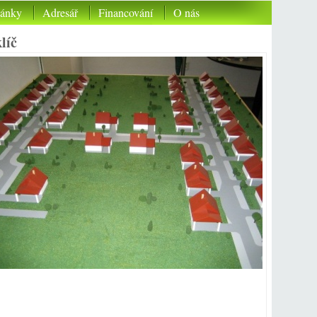
lánky
Adresář
Financování
O nás
líč