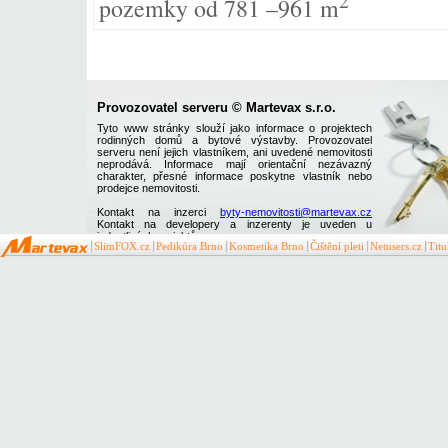
2
pozemky od 781 –961 m
Provozovatel serveru © Martevax s.r.o.
Tyto www stránky slouží jako informace o projektech
rodinných domů a bytové výstavby. Provozovatel
serveru není jejich vlastníkem, ani uvedené nemovitosti
neprodává. Informace mají orientační nezávazný
charakter, přesné informace poskytne vlastník nebo
prodejce nemovitosti.
Kontakt na inzerci
byty-nemovitosti@martevax.cz
Kontakt na developery a inzerenty je uveden u
jednotlivých projektů
SlimFOX.cz
Pedikúra Brno
Kosmetika Brno
Čištění pleti
Netusers.cz
Tit