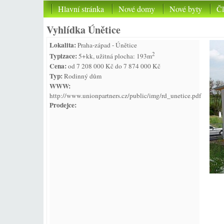
Hlavní stránka
Nové domy
Nové byty
Č
Vyhlídka Únětice
Lokalita:
Praha-západ - Únětice
2
Typizace:
5+kk, užitná plocha: 193m
Cena:
od 7 208 000 Kč do 7 874 000 Kč
Typ:
Rodinný dům
WWW:
http://www.unionpartners.cz/public/img/rd_unetice.pdf
Prodejce: