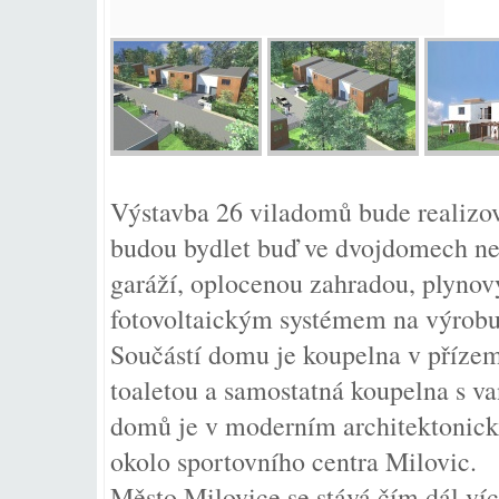
Výstavba 26 viladomů bude realizov
budou bydlet buď ve dvojdomech neb
garáží, oplocenou zahradou, plynov
fotovoltaickým systémem na výrobu 
Součástí domu je koupelna v příze
toaletou a samostatná koupelna s v
domů je v moderním architektonickém
okolo sportovního centra Milovic.
Město Milovice se stává čím dál víc