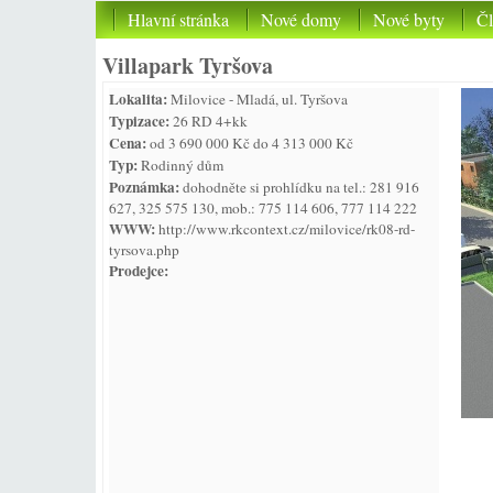
Hlavní stránka
Nové domy
Nové byty
Č
Villapark Tyršova
Lokalita:
Milovice - Mladá, ul. Tyršova
Typizace:
26 RD 4+kk
Cena:
od 3 690 000 Kč do 4 313 000 Kč
Typ:
Rodinný dům
Poznámka:
dohodněte si prohlídku na tel.: 281 916
627, 325 575 130, mob.: 775 114 606, 777 114 222
WWW:
http://www.rkcontext.cz/milovice/rk08-rd-
tyrsova.php
Prodejce: