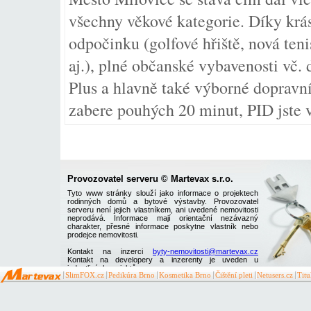
všechny věkové kategorie. Díky krá
odpočinku (golfové hřiště, nová teni
aj.), plné občanské vybavenosti vč.
Plus a hlavně také výborné dopravní
zabere pouhých 20 minut, PID jste 
Provozovatel serveru © Martevax s.r.o.
Tyto www stránky slouží jako informace o projektech
rodinných domů a bytové výstavby. Provozovatel
serveru není jejich vlastníkem, ani uvedené nemovitosti
neprodává. Informace mají orientační nezávazný
charakter, přesné informace poskytne vlastník nebo
prodejce nemovitosti.
Kontakt na inzerci
byty-nemovitosti@martevax.cz
Kontakt na developery a inzerenty je uveden u
jednotlivých projektů
SlimFOX.cz
Pedikúra Brno
Kosmetika Brno
Čištění pleti
Netusers.cz
Tit