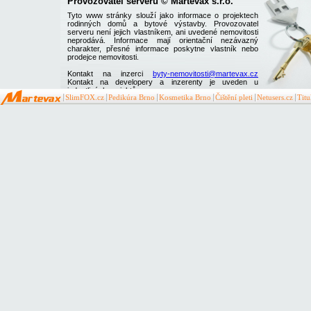
Provozovatel serveru © Martevax s.r.o.
Tyto www stránky slouží jako informace o projektech
rodinných domů a bytové výstavby. Provozovatel
serveru není jejich vlastníkem, ani uvedené nemovitosti
neprodává. Informace mají orientační nezávazný
charakter, přesné informace poskytne vlastník nebo
prodejce nemovitosti.
Kontakt na inzerci
byty-nemovitosti@martevax.cz
Kontakt na developery a inzerenty je uveden u
jednotlivých projektů
SlimFOX.cz
Pedikúra Brno
Kosmetika Brno
Čištění pleti
Netusers.cz
Tit