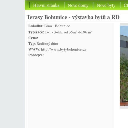
Hlavní stránka
Nové domy
Nové byty
Č
Terasy Bohunice - výstavba bytů a RD
Lokalita:
Brno - Bohunice
2
2
Typizace:
1+1 - 3+kk, od 35m
do 96 m
Cena:
Typ:
Rodinný dům
WWW:
http://www.bytybohunice.cz
Prodejce: