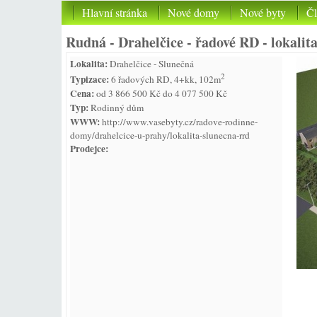
Hlavní stránka
Nové domy
Nové byty
Č
Rudná - Drahelčice - řadové RD - lokalit
Lokalita:
Drahelčice - Slunečná
2
Typizace:
6 řadových RD, 4+kk, 102m
Cena:
od 3 866 500 Kč do 4 077 500 Kč
Typ:
Rodinný dům
WWW:
http://www.vasebyty.cz/radove-rodinne-
domy/drahelcice-u-prahy/lokalita-slunecna-rrd
Prodejce: