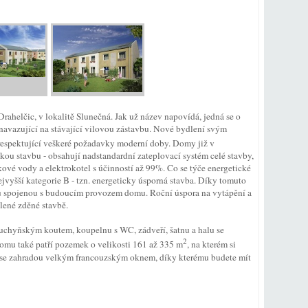
rahelčic, v lokalitě Slunečná. Jak už název napovídá, jedná se o
navazující na stávající vilovou zástavbu. Nové bydlení svým
espektující veškeré požadavky moderní doby. Domy již v
kou stavbu - obsahují nadstandardní zateplovací systém celé stavby,
tkové vody a elektrokotel s účinností až 99%. Co se týče energetické
jvyšší kategorie B - tzn. energeticky úsporná stavba. Díky tomuto
 spojenou s budoucím provozem domu. Roční úspora na vytápění a
lené zděné stavbě.
uchyňským koutem, koupelnu s WC, zádveří, šatnu a halu se
2
domu také patří pozemek o velikosti 161 až 335 m
, na kterém si
se zahradou velkým francouzským oknem, díky kterému budete mít