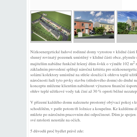
Nízkoenergetické řadové rodinné domy vyrostou v klidné části D
slunný rovinatý pozemek umístěný v klidné části obce, plynule 
2
majitelům nabídne funkčně řešený dům 4+kk o výměře 102 m
r
základním provedení splňují náročná kritéria pro nízkoenergetic
solární kolektory umístěné na střeše sloužící k ohřevu teplé uži
náročnosti řadí tyto prvky stavbu (středového domu) do druhé ne
konceptu můžeme klientům nabídnout výraznou finanční úsporu
ohřev teplé užitkové vody tak činí až 30 % oproti běžné nezatep
V přízemí každého domu naleznete prostorný obývací pokoj s k
schodištěm, v patře potom tři ložnice a koupelnu. Ke každému 
můžete po náročném pracovním dni odpočinout. Dům je spojen 
své ratolesti neustále na očích.
5 důvodů proč bydlet právě zde: