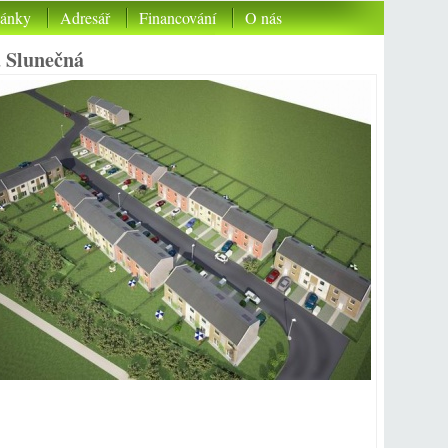
lánky
Adresář
Financování
O nás
a Slunečná