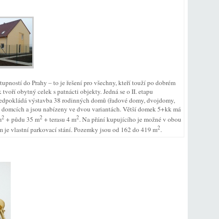
upností do Prahy – to je řešení pro všechny, kteří touží po dobrém
voří obytný celek s patnácti objekty. Jedná se o II. etapu
předpokládá výstavba 38 rodinných domů (řadové domy, dvojdomy,
 domcích a jsou nabízeny ve dvou variantách. Větší domek 5+kk má
2
2
2
m
+ půdu 35 m
+ terasu 4 m
. Na přání kupujícího je možné v obou
2
 je vlastní parkovací stání. Pozemky jsou od 162 do 419 m
.