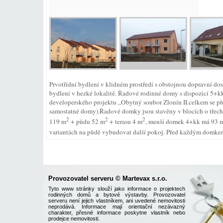
Prvotřídní bydlení v klidném prostředí s obstojnou dopravní dost
bydlení v hezké lokalitě. Řadové rodinné domy s dispozicí 5+kk t
developerského projektu „Obytný soubor Zlonín II.celkem se 
samostatné domy).Řadové domky jsou stavěny v blocích o třech
2
2
2
119 m
+ půdu 52 m
+ terasu 4 m
, menší domek 4+kk má 93 
variantách na půdě vybudovat další pokoj. Před každým domkem
Provozovatel serveru © Martevax s.r.o.
Tyto www stránky slouží jako informace o projektech
rodinných domů a bytové výstavby. Provozovatel
serveru není jejich vlastníkem, ani uvedené nemovitosti
neprodává. Informace mají orientační nezávazný
charakter, přesné informace poskytne vlastník nebo
prodejce nemovitosti.