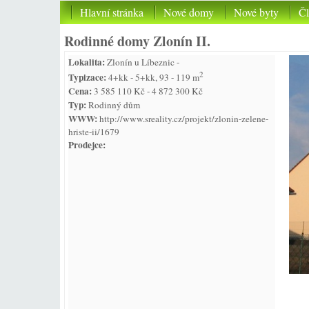
Hlavní stránka
Nové domy
Nové byty
Č
Rodinné domy Zlonín II.
Lokalita:
Zlonín u Líbeznic -
2
Typizace:
4+kk - 5+kk, 93 - 119 m
Cena:
3 585 110 Kč - 4 872 300 Kč
Typ:
Rodinný dům
WWW:
http://www.sreality.cz/projekt/zlonin-zelene-
hriste-ii/1679
Prodejce: