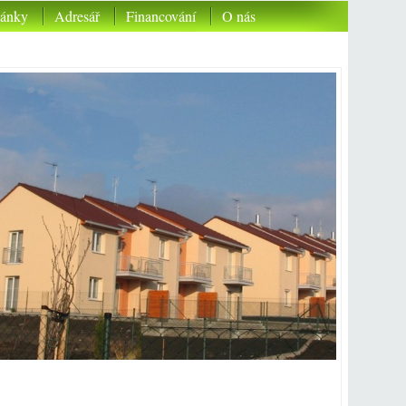
lánky
Adresář
Financování
O nás