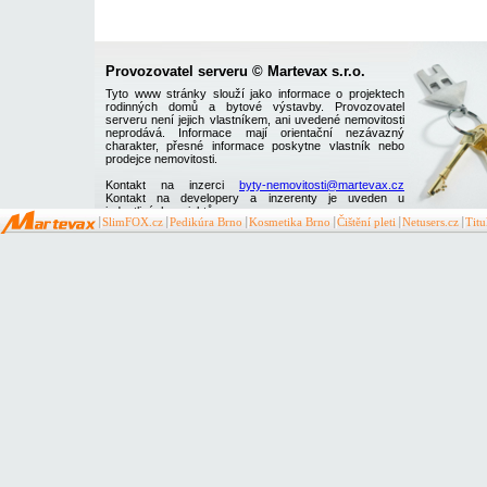
Provozovatel serveru © Martevax s.r.o.
Tyto www stránky slouží jako informace o projektech
rodinných domů a bytové výstavby. Provozovatel
serveru není jejich vlastníkem, ani uvedené nemovitosti
neprodává. Informace mají orientační nezávazný
charakter, přesné informace poskytne vlastník nebo
prodejce nemovitosti.
Kontakt na inzerci
byty-nemovitosti@martevax.cz
Kontakt na developery a inzerenty je uveden u
jednotlivých projektů
SlimFOX.cz
Pedikúra Brno
Kosmetika Brno
Čištění pleti
Netusers.cz
Tit