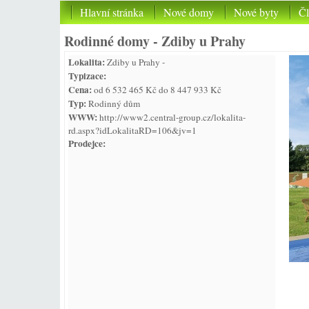
Hlavní stránka
Nové domy
Nové byty
Č
Rodinné domy - Zdiby u Prahy
Lokalita:
Zdiby u Prahy -
Typizace:
Cena:
od 6 532 465 Kč do 8 447 933 Kč
Typ:
Rodinný dům
WWW:
http://www2.central-group.cz/lokalita-
rd.aspx?idLokalitaRD=106&jv=1
Prodejce: