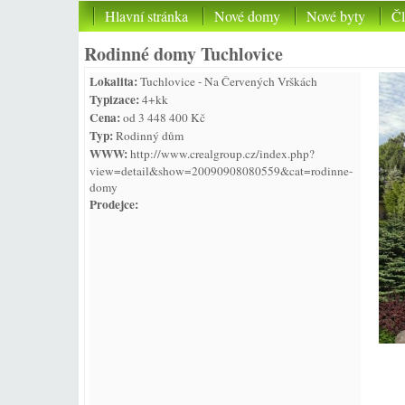
Hlavní stránka
Nové domy
Nové byty
Č
Rodinné domy Tuchlovice
Lokalita:
Tuchlovice - Na Červených Vrškách
Typizace:
4+kk
Cena:
od 3 448 400 Kč
Typ:
Rodinný dům
WWW:
http://www.crealgroup.cz/index.php?
view=detail&show=20090908080559&cat=rodinne-
domy
Prodejce: