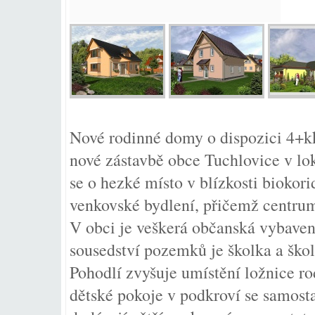
Nové rodinné domy o dispozici 4+
nové zástavbě obce Tuchlovice v lo
se o hezké místo v blízkosti biokori
venkovské bydlení, přičemž centrum
V obci je veškerá občanská vybaveno
sousedství pozemků je školka a ško
Pohodlí zvyšuje umístění ložnice r
dětské pokoje v podkroví se samos