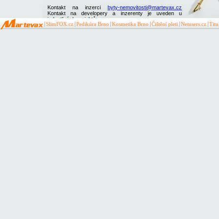
Kontakt na inzerci
byty-nemovitosti@martevax.cz
Kontakt na developery a inzerenty je uveden u
jednotlivých projektů
SlimFOX.cz
Pedikúra Brno
Kosmetika Brno
Čištění pleti
Netusers.cz
Tit