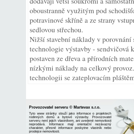
dodávají větší soukromí a samostat
oboustranně využitým pod schodišť
potravinové skříně a ze strany vstupn
sedlovou střechou.
Nižší stavební náklady v porovnání 
technologie výstavby - sendvičová k
postaven ze dřeva a přírodních mat
nízkými náklady na celkový provoz. 
technologii se zateplovacím pláště
Provozovatel serveru © Martevax s.r.o.
Tyto www stránky slouží jako informace o projektech
rodinných domů a bytové výstavby. Provozovatel
serveru není jejich vlastníkem, ani uvedené nemovitosti
neprodává. Informace mají orientační nezávazný
charakter, přesné informace poskytne vlastník nebo
prodejce nemovitosti.