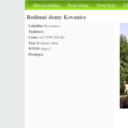
Hlavní stránka
Nové domy
Nové byty
Č
Rodinné domy Kovanice
Lokalita:
Kovanice -
Typizace:
Cena:
od 2 999 200 Kč
Typ:
Rodinný dům
WWW:
http://
Prodejce: