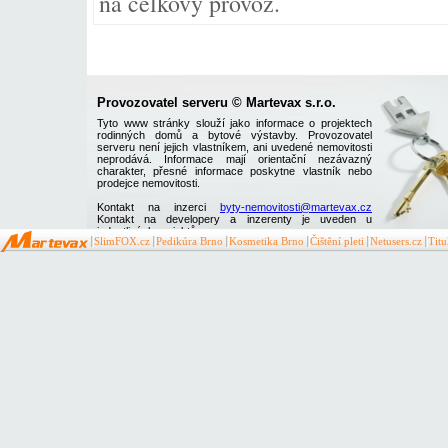
na celkový provoz.
Provozovatel serveru © Martevax s.r.o.
Tyto www stránky slouží jako informace o projektech
rodinných domů a bytové výstavby. Provozovatel
serveru není jejich vlastníkem, ani uvedené nemovitosti
neprodává. Informace mají orientační nezávazný
charakter, přesné informace poskytne vlastník nebo
prodejce nemovitosti.
Kontakt na inzerci
byty-nemovitosti@martevax.cz
Kontakt na developery a inzerenty je uveden u
jednotlivých projektů
SlimFOX.cz
Pedikúra Brno
Kosmetika Brno
Čištění pleti
Netusers.cz
Tit