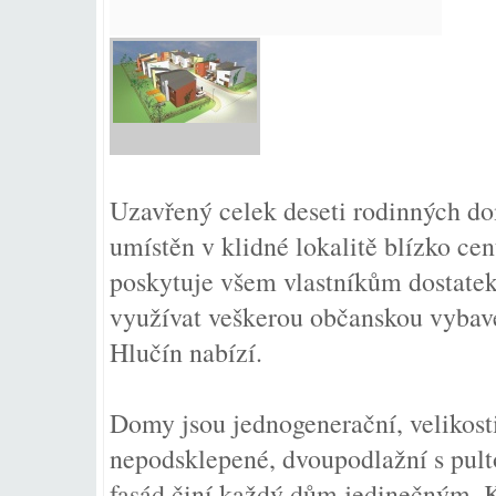
Uzavřený celek deseti rodinných do
umístěn v klidné lokalitě blízko ce
poskytuje všem vlastníkům dostate
využívat veškerou občanskou vybaven
Hlučín nabízí.
Domy jsou jednogenerační, velikosti
nepodsklepené, dvoupodlažní s pult
fasád činí každý dům jedinečným. K