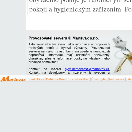
pokoji a hygienickým zařízením. Po
Provozovatel serveru © Martevax s.r.o.
Tyto www stránky slouží jako informace o projektech
rodinných domů a bytové výstavby. Provozovatel
serveru není jejich vlastníkem, ani uvedené nemovitosti
neprodává. Informace mají orientační nezávazný
charakter, přesné informace poskytne vlastník nebo
prodejce nemovitosti.
Kontakt na inzerci
byty-nemovitosti@martevax.cz
Kontakt na developery a inzerenty je uveden u
jednotlivých projektů
SlimFOX.cz
Pedikúra Brno
Kosmetika Brno
Čištění pleti
Netusers.cz
Tit