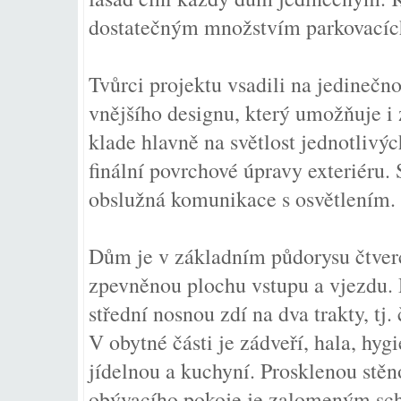
dostatečným množstvím parkovacíc
Tvůrci projektu vsadili na jedinečno
vnějšího designu, který umožňuje i 
klade hlavně na světlost jednotlivých
finální povrchové úpravy exteriéru
obslužná komunikace s osvětlením. 
Dům je v základním půdorysu čtver
zpevněnou plochu vstupu a vjezdu. 
střední nosnou zdí na dva trakty, tj.
V obytné části je zádveří, hala, hyg
jídelnou a kuchyní. Prosklenou stěn
obývacího pokoje je zalomeným sch