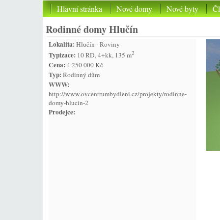
Hlavní stránka
Nové domy
Nové byty
Č
Rodinné domy Hlučín
Lokalita:
Hlučín - Roviny
2
Typizace:
10 RD, 4+kk, 135 m
Cena:
4 250 000 Kč
Typ:
Rodinný dům
WWW:
http://www.ovcentrumbydleni.cz/projekty/rodinne-
domy-hlucin-2
Prodejce: