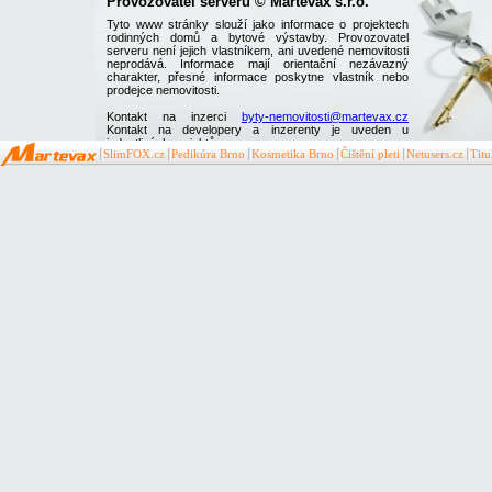
Provozovatel serveru © Martevax s.r.o.
Tyto www stránky slouží jako informace o projektech
rodinných domů a bytové výstavby. Provozovatel
serveru není jejich vlastníkem, ani uvedené nemovitosti
neprodává. Informace mají orientační nezávazný
charakter, přesné informace poskytne vlastník nebo
prodejce nemovitosti.
Kontakt na inzerci
byty-nemovitosti@martevax.cz
Kontakt na developery a inzerenty je uveden u
jednotlivých projektů
SlimFOX.cz
Pedikúra Brno
Kosmetika Brno
Čištění pleti
Netusers.cz
Tit