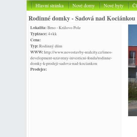
Hlavní stránka
Nové domy
Nové byty
Č
Rodinné domky - Sadová nad Kociánkou
Lokalita:
Brno - Královo Pole
Typizace:
4+kk
Cena:
Typ:
Rodinný dům
WWW:
http://www.novostavby-realcity.cz/imos-
development-uzavreny-investicni-fonda/rodinne-
domky-k-prodeji-sadova-nad-kociankou
Prodejce: