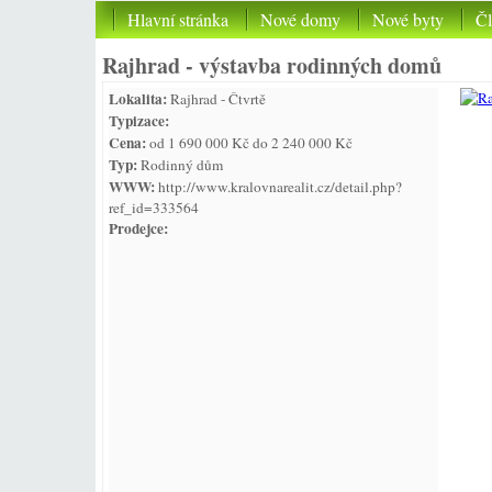
Hlavní stránka
Nové domy
Nové byty
Č
Rajhrad - výstavba rodinných domů
Lokalita:
Rajhrad - Čtvrtě
Typizace:
Cena:
od 1 690 000 Kč do 2 240 000 Kč
Typ:
Rodinný dům
WWW:
http://www.kralovnarealit.cz/detail.php?
ref_id=333564
Prodejce: