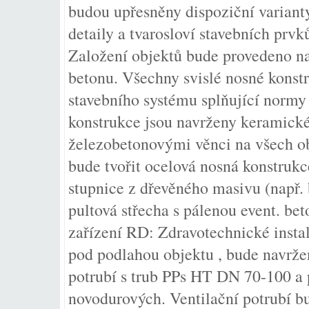
budou upřesněny dispoziční varianty
detaily a tvarosloví stavebních prvk
Založení objektů bude provedeno n
betonu. Všechny svislé nosné konst
stavebního systému splňující normy
konstrukce jsou navrženy keramické.
železobetonovými věnci na všech o
bude tvořit ocelová nosná konstrukc
stupnice z dřevěného masivu (např. 
pultová střecha s pálenou event. be
zařízení RD: Zdravotechnické instal
pod podlahou objektu , bude navrž
potrubí s trub PPs HT DN 70-100 a p
novodurových. Ventilační potrubí b