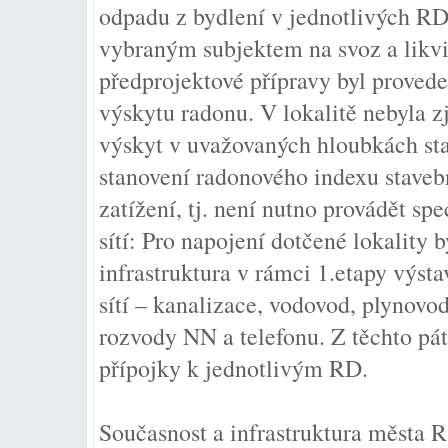
odpadu z bydlení v jednotlivých R
vybraným subjektem na svoz a likv
předprojektové přípravy byl prove
výskytu radonu. V lokalitě nebyla zj
výskyt v uvažovaných hloubkách sta
stanovení radonového indexu stave
zatížení, tj. není nutno provádět sp
sítí: Pro napojení dotčené lokality
infrastruktura v rámci 1.etapy výsta
sítí – kanalizace, vodovod, plynovo
rozvody NN a telefonu. Z těchto pát
přípojky k jednotlivým RD.
Současnost a infrastruktura města 