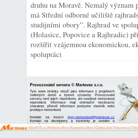
druhu na Moravě. Nemalý význam pr
má Střední odborné učiliště rajhra
studijními obory”. Rajhrad ve spol
(Holasice, Popovice a Rajhradic) př
rozšířit vzájemnou ekonomickou, ek
spolupráci
Provozovatel serveru © Martevax s.r.o.
Tyto www stránky slouží jako informace o projektech
rodinných domů a bytové výstavby. Provozovatel
serveru není jejich vlastníkem, ani uvedené nemovitosti
neprodává. Informace mají orientační nezávazný
charakter, přesné informace poskytne vlastník nebo
prodejce nemovitosti.
Kontakt na inzerci
byty-nemovitosti@martevax.cz
Kontakt na developery a inzerenty je uveden u
jednotlivých projektů
SlimFOX.cz
Pedikúra Brno
Kosmetika Brno
Čištění pleti
Netusers.cz
Tit