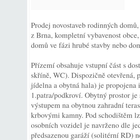
Prodej novostaveb rodinných domů,
z Brna, kompletní vybavenost obce, 
domů ve fázi hrubé stavby nebo do
Přízemí obsahuje vstupní část s do
skříně, WC). Dispozičně otevřená, 
jídelna a obytná hala) je propojena
1.patra/podkroví. Obytný prostor j
výstupem na obytnou zahradní tera
krbovými kamny. Pod schodištěm lze
osobních vozidel je navrženo dle je
předsazenou garáží (solitérní RD) 