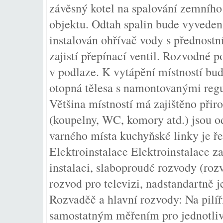
závěsný kotel na spalování zemního
objektu. Odtah spalin bude vyveden
instalován ohřívač vody s přednost
zajistí přepínací ventil. Rozvodné
v podlaze. K vytápění místností b
otopná tělesa s namontovanými reg
Většina místností má zajištěno přiro
(koupelny, WC, komory atd.) jsou o
varného místa kuchyňské linky je ř
Elektroinstalace Elektroinstalace z
instalaci, slaboproudé rozvody (roz
rozvod pro televizi, nadstandartně 
Rozvaděč a hlavní rozvody: Na pilíř
samostatným měřením pro jednotliv