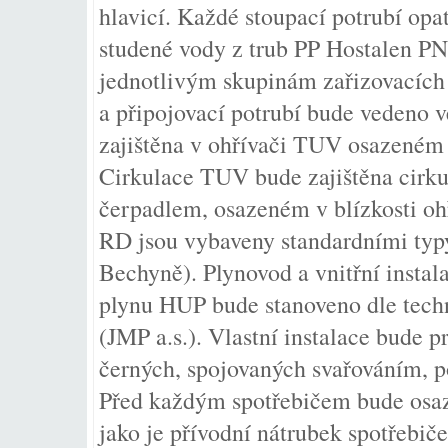
hlavicí. Každé stoupací potrubí opa
studené vody z trub PP Hostalen PN
jednotlivým skupinám zařizovacích
a připojovací potrubí bude vedeno v
zajištěna v ohřívači TUV osazeném 
Cirkulace TUV bude zajištěna cirk
čerpadlem, osazeném v blízkosti ohř
RD jsou vybaveny standardními typy
Bechyně). Plynovod a vnitřní insta
plynu HUP bude stanoveno dle tech
(JMP a.s.). Vlastní instalace bude 
černých, spojovaných svařováním, p
Před každým spotřebičem bude osaze
jako je přívodní nátrubek spotřebič