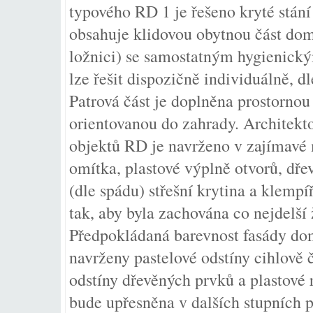
typového RD 1 je řešeno kryté stání
obsahuje klidovou obytnou část dom
ložnici) se samostatným hygienick
lze řešit dispozičně individuálně, 
Patrová část je doplněna prostornou 
orientovanou do zahrady. Architekto
objektů RD je navrženo v zajímavé
omítka, plastové výplně otvorů, dře
(dle spádu) střešní krytina a klempí
tak, aby byla zachována co nejdelší
Předpokládaná barevnost fasády dom
navrženy pastelové odstíny cihlově 
odstíny dřevěných prvků a plastové 
bude upřesněna v dalších stupních