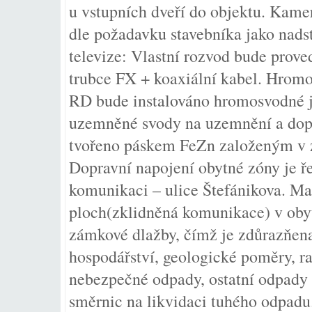
u vstupních dveří do objektu. Kame
dle požadavku stavebníka jako nad
televize: Vlastní rozvod bude prov
trubce FX + koaxiální kabel. Hromo
RD bude instalováno hromosvodné j
uzemněné svody na uzemnění a dop
tvořeno páskem FeZn založeným v z
Dopravní napojení obytné zóny je ře
komunikaci – ulice Štefánikova. Ma
ploch(zklidněná komunikace) v obyt
zámkové dlažby, čímž je zdůrazňena
hospodářství, geologické poměry, r
nebezpečné odpady, ostatní odpady 
směrnic na likvidaci tuhého odpad