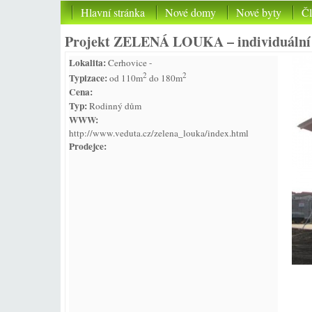
Hlavní stránka
Nové domy
Nové byty
Č
Projekt ZELENÁ LOUKA – individuáln
Lokalita:
Cerhovice -
2
2
Typizace:
od 110m
do 180m
Cena:
Typ:
Rodinný dům
WWW:
http://www.veduta.cz/zelena_louka/index.html
Prodejce: