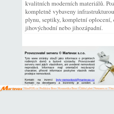
kvalitních moderních materiálů. Po
kompletně vybaveny infrastrukturou,
plynu, septiky, kompletní oplocení,
jihovýchodní nebo jihozápadní.
Provozovatel serveru © Martevax s.r.o.
Tyto www stránky slouží jako informace o projektech
rodinných domů a bytové výstavby. Provozovatel
serveru není jejich vlastníkem, ani uvedené nemovitosti
neprodává. Informace mají orientační nezávazný
charakter, přesné informace poskytne vlastník nebo
prodejce nemovitosti.
Kontakt na inzerci
byty-nemovitosti@martevax.cz
Kontakt na developery a inzerenty je uveden u
jednotlivých projektů
SlimFOX.cz
Pedikúra Brno
Kosmetika Brno
Čištění pleti
Netusers.cz
Tit