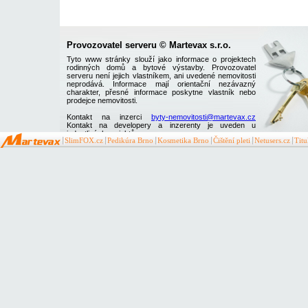
Provozovatel serveru © Martevax s.r.o.
Tyto www stránky slouží jako informace o projektech
rodinných domů a bytové výstavby. Provozovatel
serveru není jejich vlastníkem, ani uvedené nemovitosti
neprodává. Informace mají orientační nezávazný
charakter, přesné informace poskytne vlastník nebo
prodejce nemovitosti.
Kontakt na inzerci
byty-nemovitosti@martevax.cz
Kontakt na developery a inzerenty je uveden u
jednotlivých projektů
SlimFOX.cz
Pedikúra Brno
Kosmetika Brno
Čištění pleti
Netusers.cz
Tit