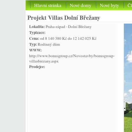
Hlavní stránka
Nové domy
Nové byty
Č
Projekt Villas Dolní Břežany
Lokalita:
Praha-západ - Dolní Břežany
Typizace:
Cena:
od 8 140 380 Kč do 12 142 025 Kč
Typ:
Rodinný dům
WWW:
http://www.bonusgroup.cz/Novostavby/bonusgroup-
villasbrezany.aspx
Prodejce: