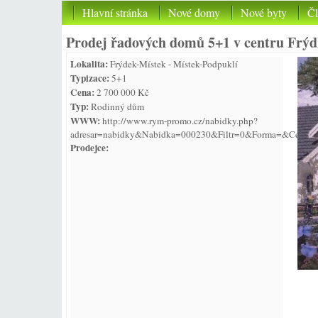
Hlavní stránka
Nové domy
Nové byty
Č
Prodej řadových domů 5+1 v centru Frý
Lokalita:
Frýdek-Místek - Místek-Podpuklí
Typizace:
5+1
Cena:
2 700 000 Kč
Typ:
Rodinný dům
WWW:
http://www.rym-promo.cz/nabidky.php?
adresar=nabidky&Nabidka=000230&Filtr=0&Forma=&Cenado
Prodejce: