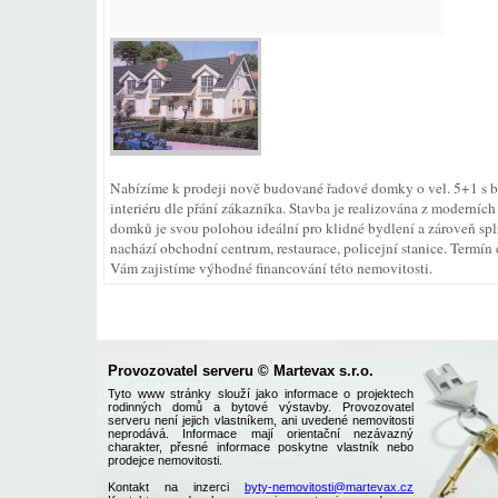
Nabízíme k prodeji nově budované řadové domky o vel. 5+1 s 
interiéru dle přání zákazníka. Stavba je realizována z moderníc
domků je svou polohou ideální pro klidné bydlení a zároveň sp
nachází obchodní centrum, restaurace, policejní stanice. Ter
Vám zajistíme výhodné financování této nemovitosti.
Provozovatel serveru © Martevax s.r.o.
Tyto www stránky slouží jako informace o projektech
rodinných domů a bytové výstavby. Provozovatel
serveru není jejich vlastníkem, ani uvedené nemovitosti
neprodává. Informace mají orientační nezávazný
charakter, přesné informace poskytne vlastník nebo
prodejce nemovitosti.
Kontakt na inzerci
byty-nemovitosti@martevax.cz