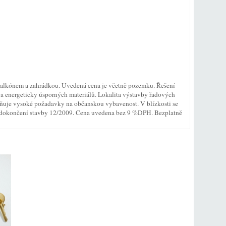
balkónem a zahrádkou. Uvedená cena je včetně pozemku. Řešení
h a energeticky úsporných materiálů. Lokalita výstavby řadových
lňuje vysoké požadavky na občanskou vybavenost. V blízkosti se
mín dokončení stavby 12/2009. Cena uvedena bez 9 %DPH. Bezplatně