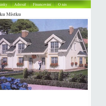
lánky
Adresář
Financování
O nás
dku Místku
=&Lokalita=