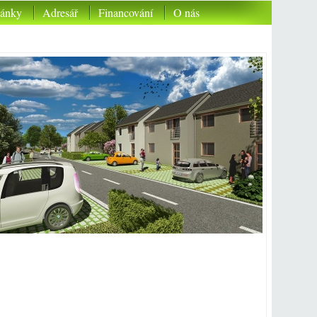
lánky
Adresář
Financování
O nás