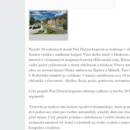
Projekt 26 rodinných domů Pod Zlatým kopcem se realizuje v ob
Soubor vzniká v nádherné krajině Vltavského údolí v blízkosti 
množství významných krajinných prvků (Klecanské sady, Klecansk
velký počet cyklostezek o různé obtížnosti a blízkost Vltavy u
obec za severní hranicí Prahy směrem na Teplice a Mělník. Tato 
C Kobyliské náměstí je vzdáleno 3 stanice autobusem (cca 10 min
občanská vybavenost - školka, škola, pošta, potraviny, restaura
Celý projekt Pod Zlatým kopcem zahrnuje celkem výstavbu 26 
segmentů.
Výstavba je realizována kolem vjezdové komunikace, která je 
dvě parkovací stání pro osobní automobily a každý dům má vlast
jižní stranu. Celý projekt je řešen s ohledem na využití okolní k
technická místnost (el. kotel a zásobník na vodu), toaleta s u
koupelna s toaletou