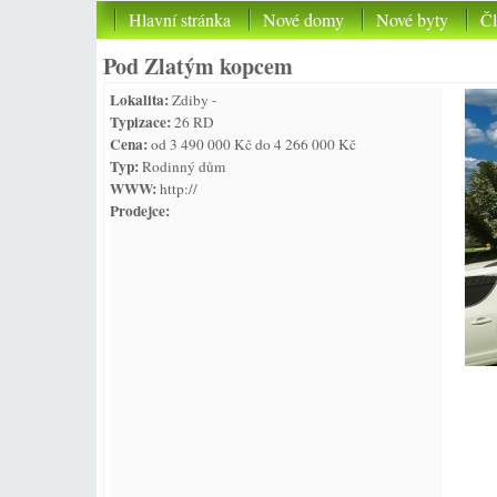
Hlavní stránka
Nové domy
Nové byty
Č
Pod Zlatým kopcem
Lokalita:
Zdiby -
Typizace:
26 RD
Cena:
od 3 490 000 Kč do 4 266 000 Kč
Typ:
Rodinný dům
WWW:
http://
Prodejce: