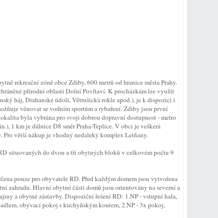
ytně rekreační zóně obce Zdiby, 600 metrů od hranice města Prahy.
chráněné přírodní oblasti Dolní Povltaví. K procházkám lze využít
ý háj, Drahanské údolí, Větrušická rokle apod.), je k dispozici i
možňuje věnovat se vodním sportům a rybaření. Zdiby jsou první
lokalita byla vybrána pro svoji dobrou dopravní dostupnost - metro
.), 1 km je dálníce D8 směr Praha-Teplice. V obci je veškerá
ce. Pro větší nákup je vhodný nedaleký komplex Letňany.
RD situovaných do dvou a tří obytných bloků v celkovém počtu 9
určena pouze pro obyvatele RD. Před každým domem jsou vytvořena
ní zahradu. Hlavní obytné části domů jsou orientovány na severní a
rajiny a obytné zástavby. Dispoziční řešení RD: 1.NP - vstupní hala,
myvadlem, obývací pokoj s kuchyňským koutem, 2.NP - 3x pokoj,