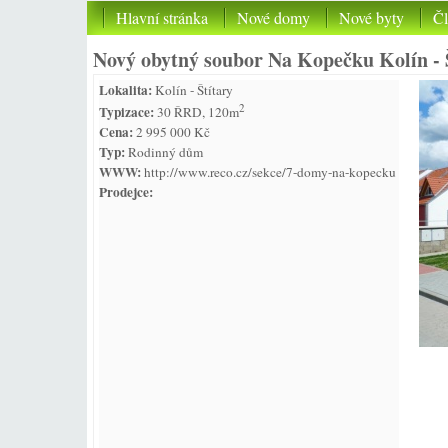
Hlavní stránka
Nové domy
Nové byty
Č
Nový obytný soubor Na Kopečku Kolín - 
Lokalita:
Kolín - Štítary
2
Typizace:
30 ŘRD, 120m
Cena:
2 995 000 Kč
Typ:
Rodinný dům
WWW:
http://www.reco.cz/sekce/7-domy-na-kopecku
Prodejce: