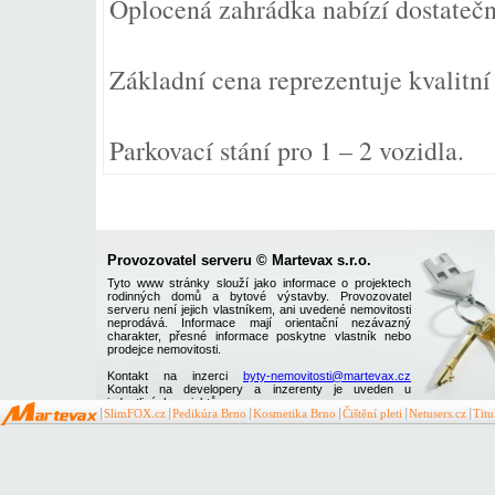
Oplocená zahrádka nabízí dostatečn
Základní cena reprezentuje kvalitní
Parkovací stání pro 1 – 2 vozidla.
Provozovatel serveru © Martevax s.r.o.
Tyto www stránky slouží jako informace o projektech
rodinných domů a bytové výstavby. Provozovatel
serveru není jejich vlastníkem, ani uvedené nemovitosti
neprodává. Informace mají orientační nezávazný
charakter, přesné informace poskytne vlastník nebo
prodejce nemovitosti.
Kontakt na inzerci
byty-nemovitosti@martevax.cz
Kontakt na developery a inzerenty je uveden u
jednotlivých projektů
SlimFOX.cz
Pedikúra Brno
Kosmetika Brno
Čištění pleti
Netusers.cz
Tit