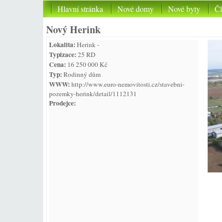
Hlavní stránka
Nové domy
Nové byty
Č
Nový Herink
Lokalita:
Herink -
Typizace:
25 RD
Cena:
16 250 000 Kč
Typ:
Rodinný dům
WWW:
http://www.euro-nemovitosti.cz/stavebni-
pozemky-herink/detail/1112131
Prodejce: