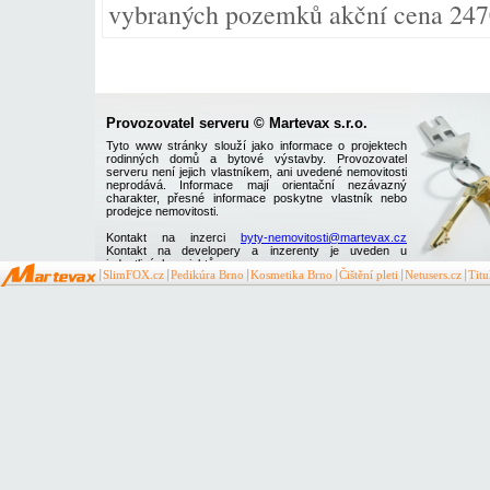
vybraných pozemků akční cena 247
Provozovatel serveru © Martevax s.r.o.
Tyto www stránky slouží jako informace o projektech
rodinných domů a bytové výstavby. Provozovatel
serveru není jejich vlastníkem, ani uvedené nemovitosti
neprodává. Informace mají orientační nezávazný
charakter, přesné informace poskytne vlastník nebo
prodejce nemovitosti.
Kontakt na inzerci
byty-nemovitosti@martevax.cz
Kontakt na developery a inzerenty je uveden u
jednotlivých projektů
SlimFOX.cz
Pedikúra Brno
Kosmetika Brno
Čištění pleti
Netusers.cz
Tit