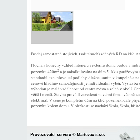
Prodej samostatně stojících, (solitérních) zděných RD na klíč
Plocha a konečný vzhled interiéru i exteriru domu budou v indi
2
pozemku 420m
a je nakalkulována na dům 5+kk s garážovým 
standardů, tzn. plovoucí podlahy, dlažba, sanita v koupelně a na
cenové hladině- samozřejmostí je individuální výběr. Výstavba 
výhodou je malá vzdálenost od centra města a zeleň v okolí. Cena
větší i menší. Stavbu provádí zavedená stavební firma, včetně z
elektřina). V ceně je kompletní dům na klíč, pozemek, dále př
pozemku kolem domu. V blízkosti se nachází škola, škola, hřišt
Provozovatel serveru © Martevax s.r.o.