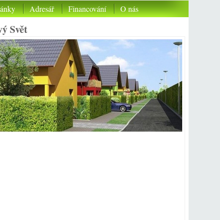
lánky
Adresář
Financování
O nás
vý Svět