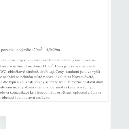
2
, na pozemku o výměře 420m
, 14,5x29m.
viduálním projektu na míru každému klientovi, cena je včetně
2
stáním o užitné ploše domu 110m
. Cena je také včetně všech
 WC, obložkové zárubně, dveře...aj. Ceny standartů jsou ve vyšší
se nachází na pěkném místě v nové lokalitě na Novém Světě,
 dle typu a velikosti stavby se může lišit.. Je možné postavit dům
asíťování inženýrskými sítěmi (voda, městká kanalizace, plyn,
íjezdová komunikace ke všem domům, osvětlení, oplocení a úprava
ě, obchod i autobusová zastávka.