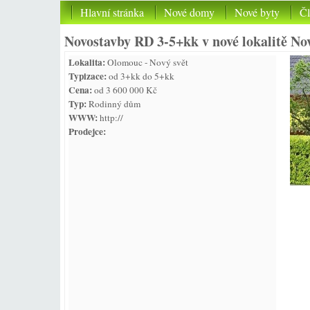
Hlavní stránka
Nové domy
Nové byty
Č
Novostavby RD 3-5+kk v nové lokalitě No
Lokalita:
Olomouc - Nový svět
Typizace:
od 3+kk do 5+kk
Cena:
od 3 600 000 Kč
Typ:
Rodinný dům
WWW:
http://
Prodejce: