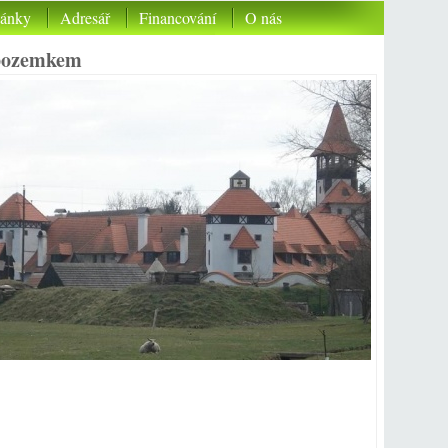
lánky
Adresář
Financování
O nás
 pozemkem