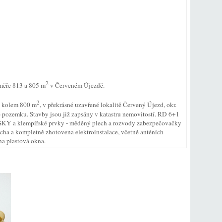
2
měře 813 a 805 m
v Červeném Újezdě.
2
h kolem 800 m
, v překrásné uzavřené lokalitě Červený Újezd, okr.
ně pozemku. Stavby jsou již zapsány v katastru nemovitostí. RD 6+1
USKY a klempířské prvky - měděný plech a rozvody zabezpečovačky
ha a kompletně zhotovena elektroinstalace, včetně anténích
a plastová okna.