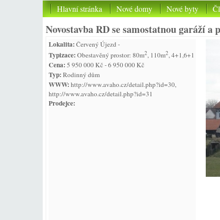
Hlavní stránka
Nové domy
Nové byty
Č
Novostavba RD se samostatnou garáží a
Lokalita:
Červený Újezd -
2
2
Typizace:
Obestavěný prostor: 80m
, 110m
, 4+1,6+1
Cena:
5 950 000 Kč - 6 950 000 Kč
Typ:
Rodinný dům
WWW:
http://www.avaho.cz/detail.php?id=30,
http://www.avaho.cz/detail.php?id=31
Prodejce: