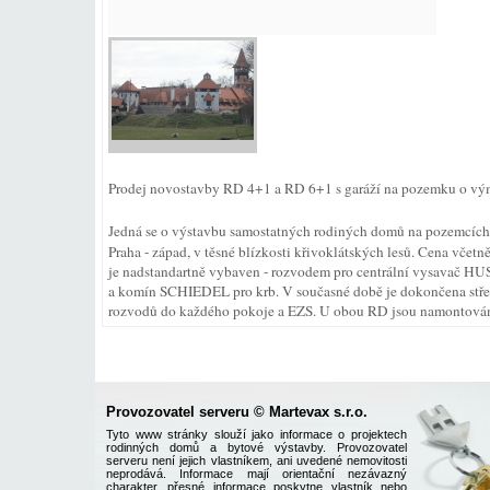
Prodej novostavby RD 4+1 a RD 6+1 s garáží na pozemku o vý
Jedná se o výstavbu samostatných rodiných domů na pozemcíc
Praha - západ, v těsné blízkosti křivoklátských lesů. Cena včet
je nadstandartně vybaven - rozvodem pro centrální vysavač H
a komín SCHIEDEL pro krb. V současné době je dokončena střec
rozvodů do každého pokoje a EZS. U obou RD jsou namontován
Provozovatel serveru © Martevax s.r.o.
Tyto www stránky slouží jako informace o projektech
rodinných domů a bytové výstavby. Provozovatel
serveru není jejich vlastníkem, ani uvedené nemovitosti
neprodává. Informace mají orientační nezávazný
charakter, přesné informace poskytne vlastník nebo