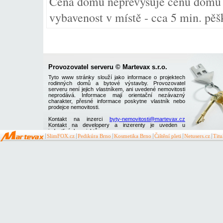
Cena domu nepřevyšuje cenu domu 
vybavenost v místě - cca 5 min. pěš
Provozovatel serveru © Martevax s.r.o.
Tyto www stránky slouží jako informace o projektech
rodinných domů a bytové výstavby. Provozovatel
serveru není jejich vlastníkem, ani uvedené nemovitosti
neprodává. Informace mají orientační nezávazný
charakter, přesné informace poskytne vlastník nebo
prodejce nemovitosti.
Kontakt na inzerci
byty-nemovitosti@martevax.cz
Kontakt na developery a inzerenty je uveden u
jednotlivých projektů
SlimFOX.cz
Pedikúra Brno
Kosmetika Brno
Čištění pleti
Netusers.cz
Tit