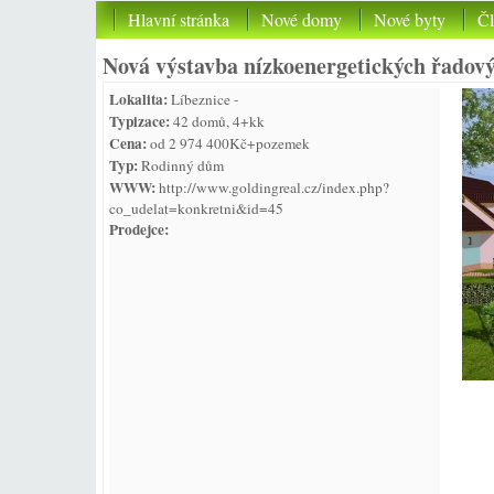
Hlavní stránka
Nové domy
Nové byty
Č
Nová výstavba nízkoenergetických řado
Lokalita:
Líbeznice -
Typizace:
42 domů, 4+kk
Cena:
od 2 974 400Kč+pozemek
Typ:
Rodinný dům
WWW:
http://www.goldingreal.cz/index.php?
co_udelat=konkretni&id=45
Prodejce: