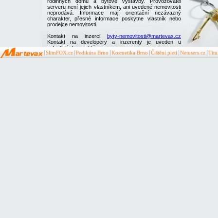
rodinných domů a bytové výstavby. Provozovatel
serveru není jejich vlastníkem, ani uvedené nemovitosti
neprodává. Informace mají orientační nezávazný
charakter, přesné informace poskytne vlastník nebo
prodejce nemovitosti.
Kontakt na inzerci
byty-nemovitosti@martevax.cz
Kontakt na developery a inzerenty je uveden u
jednotlivých projektů
SlimFOX.cz
Pedikúra Brno
Kosmetika Brno
Čištění pleti
Netusers.cz
Tit