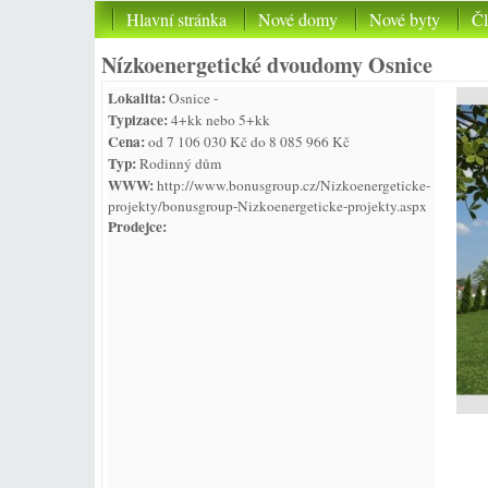
Hlavní stránka
Nové domy
Nové byty
Č
Nízkoenergetické dvoudomy Osnice
Lokalita:
Osnice -
Typizace:
4+kk nebo 5+kk
Cena:
od 7 106 030 Kč do 8 085 966 Kč
Typ:
Rodinný dům
WWW:
http://www.bonusgroup.cz/Nizkoenergeticke-
projekty/bonusgroup-Nizkoenergeticke-projekty.aspx
Prodejce: