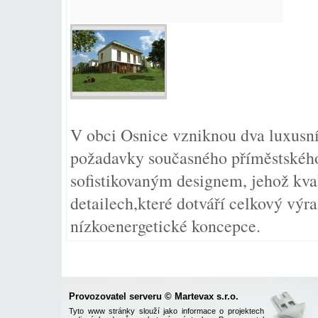
V obci Osnice vzniknou dva luxusní
požadavky současného příměstskéh
sofistikovaným designem, jehož kva
detailech,které dotváří celkový výra
nízkoenergetické koncepce.
Provozovatel serveru © Martevax s.r.o.
Tyto www stránky slouží jako informace o projektech