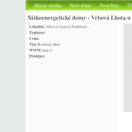
Hlavní stránka
Nové domy
Nové byty
Č
Nízkoenergetické domy - Vrbová Lhota u
Lokalita:
Vrbová Lhota u Poděbrad -
Typizace:
Cena:
Typ:
Rodinný dům
WWW:
http://
Prodejce: