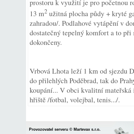
prostoru k využití je pro početnou
2
13 m
užitná plocha půdy + kryté g
zahradou/. Podlahové vytápění v dom
dostatečný tepelný komfort a to př
dokončeny.
Vrbová Lhota leží 1 km od sjezdu D1
do přilehlých Poděbrad, tak do Prahy
koupání... V obci kvalitní mateřská 
hřiště /fotbal, volejbal, tenis.../.
Provozovatel serveru © Martevax s.r.o.