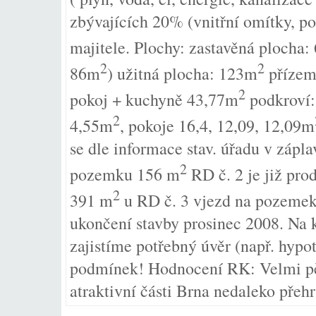
zbývajících 20% (vnitřní omítky, po
majitele. Plochy: zastavěná plocha
2
2
86m
) užitná plocha: 123m
přízem
2
pokoj + kuchyně 43,77m
podkroví:
2
4,55m
, pokoje 16,4, 12,09, 12,09m
se dle informace stav. úřadu v zápl
2
pozemku 156 m
RD č. 2 je již pro
2
391 m
u RD č. 3 vjezd na pozemek
ukončení stavby prosinec 2008. Na
zajistíme potřebný úvěr (např. hypo
podmínek! Hodnocení RK: Velmi pě
atraktivní části Brna nedaleko přehr