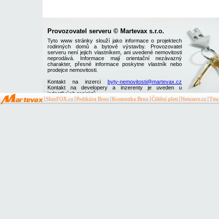
Provozovatel serveru © Martevax s.r.o.
Tyto www stránky slouží jako informace o projektech
rodinných domů a bytové výstavby. Provozovatel
serveru není jejich vlastníkem, ani uvedené nemovitosti
neprodává. Informace mají orientační nezávazný
charakter, přesné informace poskytne vlastník nebo
prodejce nemovitosti.
Kontakt na inzerci
byty-nemovitosti@martevax.cz
Kontakt na developery a inzerenty je uveden u
jednotlivých projektů
SlimFOX.cz
Pedikúra Brno
Kosmetika Brno
Čištění pleti
Netusers.cz
Tit