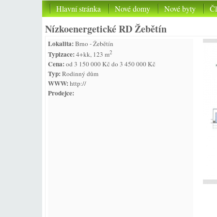
Hlavní stránka
Nové domy
Nové byty
Č
Nízkoenergetické RD Žebětín
Lokalita:
Brno - Žebětín
2
Typizace:
4+kk, 123 m
Cena:
od 3 150 000 Kč do 3 450 000 Kč
Typ:
Rodinný dům
WWW:
http://
Prodejce: