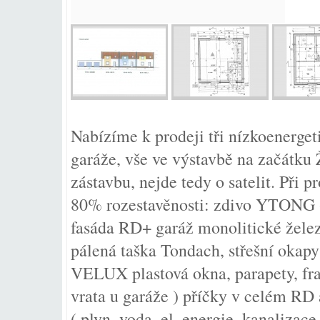
Nabízíme k prodeji tři nízkoenerge
garáže, vše ve výstavbě na začátku 
zástavbu, nejde tedy o satelit. Při
80% rozestavěnosti: zdivo YTONG 
fasáda RD+ garáž monolitické želez
pálená taška Tondach, střešní okapy
VELUX plastová okna, parapety, fra
vrata u garáže ) příčky v celém RD 
( plyn, voda, el, energie, kanalizac