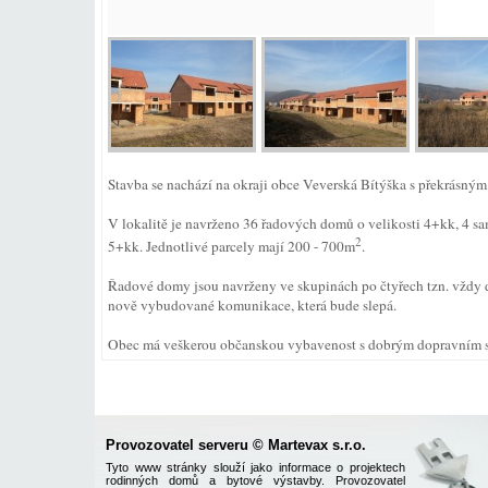
Stavba se nachází na okraji obce Veverská Bítýška s překrásným
V lokalitě je navrženo 36 řadových domů o velikosti 4+kk, 4 sa
2
5+kk. Jednotlivé parcely mají 200 - 700m
.
Řadové domy jsou navrženy ve skupinách po čtyřech tzn. vždy d
nově vybudované komunikace, která bude slepá.
Obec má veškerou občanskou vybavenost s dobrým dopravním s
Provozovatel serveru © Martevax s.r.o.
Tyto www stránky slouží jako informace o projektech
rodinných domů a bytové výstavby. Provozovatel