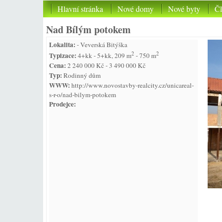
Hlavní stránka
Nové domy
Nové byty
Č
Nad Bílým potokem
Lokalita:
- Veverská Bitýška
2
2
Typizace:
4+kk - 5+kk, 209 m
- 750 m
Cena:
2 240 000 Kč - 3 490 000 Kč
Typ:
Rodinný dům
WWW:
http://www.novostavby-realcity.cz/unicareal-
s-r-o/nad-bilym-potokem
Prodejce: