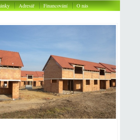
lánky
Adresář
Financování
O nás