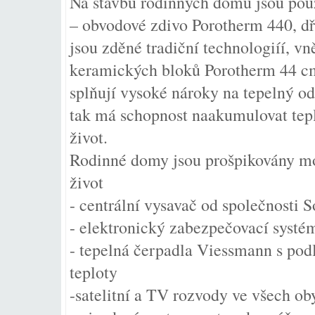
Na stavbu rodinných domů jsou použi
– obvodové zdivo Porotherm 440, 
jsou zděné tradiční technologiíí, vn
keramických bloků Porotherm 44 cm
splňují vysoké nároky na tepelný o
tak má schopnost naakumulovat tepl
život.
Rodinné domy jsou prošpikovány m
život
- centrální vysavač od společnosti S
- elektronický zabezpečovací systé
- tepelná čerpadla Viessmann s p
teploty
-satelitní a TV rozvody ve všech o