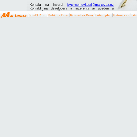
Kontakt na inzerci
byty-nemovitosti@martevax.cz
Kontakt na developery a inzerenty je uveden u
jednotlivých projektů
SlimFOX.cz
Pedikúra Brno
Kosmetika Brno
Čištění pleti
Netusers.cz
Tit