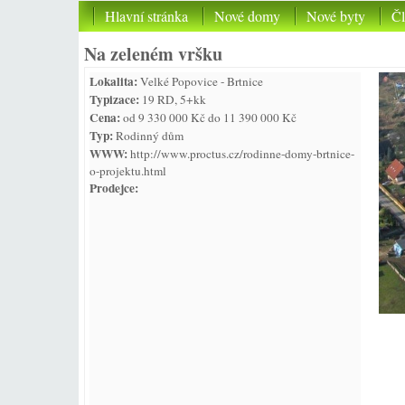
Hlavní stránka
Nové domy
Nové byty
Č
Na zeleném vršku
Lokalita:
Velké Popovice - Brtnice
Typizace:
19 RD, 5+kk
Cena:
od 9 330 000 Kč do 11 390 000 Kč
Typ:
Rodinný dům
WWW:
http://www.proctus.cz/rodinne-domy-brtnice-
o-projektu.html
Prodejce: