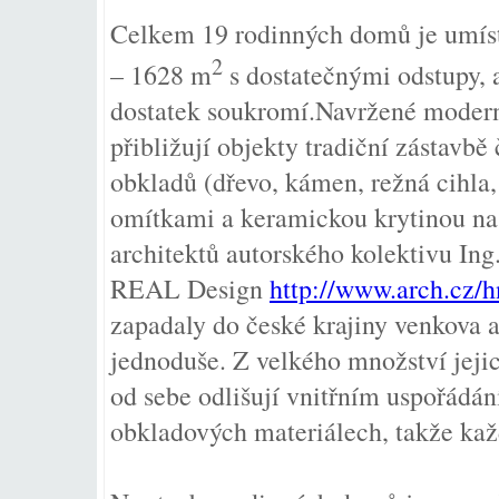
Celkem 19 rodinných domů je umíst
2
– 1628 m
s dostatečnými odstupy,
dostatek soukromí.Navržené moderní
přibližují objekty tradiční zástavbě
obkladů (dřevo, kámen, režná cihla
omítkami a keramickou krytinou na 
architektů autorského kolektivu Ing.
REAL Design
http://www.arch.cz/
zapadaly do české krajiny venkova 
jednoduše. Z velkého množství jejic
od sebe odlišují vnitřním uspořádán
obkladových materiálech, takže každ