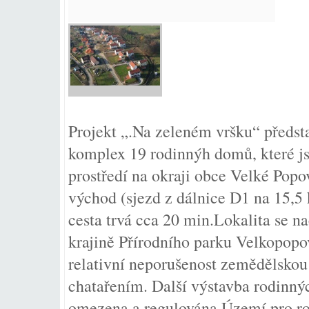
Projekt „.Na zeleném vršku“ předsta
komplex 19 rodinnýh domů, které j
prostředí na okraji obce Velké Popov
východ (sjezd z dálnice D1 na 15,5
cesta trvá cca 20 min.Lokalita se n
krajině Přírodního parku Velkopopov
relativní neporušenost zemědělsko
chatařením. Další výstavba rodinný
omezena a regulována.Území pro ro