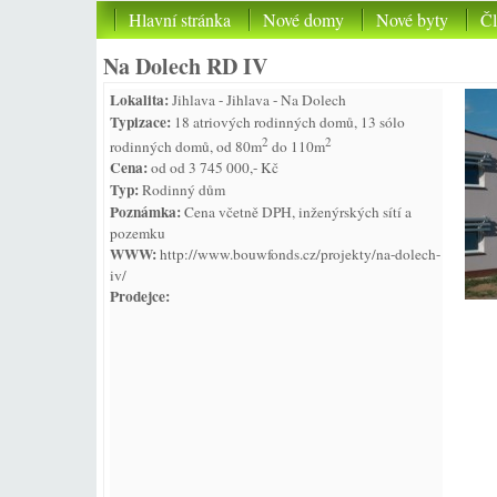
Hlavní stránka
Nové domy
Nové byty
Č
Na Dolech RD IV
Lokalita:
Jihlava - Jihlava - Na Dolech
Typizace:
18 atriových rodinných domů, 13 sólo
2
2
rodinných domů, od 80m
do 110m
Cena:
od od 3 745 000,- Kč
Typ:
Rodinný dům
Poznámka:
Cena včetně DPH, inženýrských sítí a
pozemku
WWW:
http://www.bouwfonds.cz/projekty/na-dolech-
iv/
Prodejce: