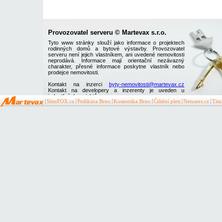
Provozovatel serveru © Martevax s.r.o.
Tyto www stránky slouží jako informace o projektech
rodinných domů a bytové výstavby. Provozovatel
serveru není jejich vlastníkem, ani uvedené nemovitosti
neprodává. Informace mají orientační nezávazný
charakter, přesné informace poskytne vlastník nebo
prodejce nemovitosti.
Kontakt na inzerci
byty-nemovitosti@martevax.cz
Kontakt na developery a inzerenty je uveden u
jednotlivých projektů
SlimFOX.cz
Pedikúra Brno
Kosmetika Brno
Čištění pleti
Netusers.cz
Tit