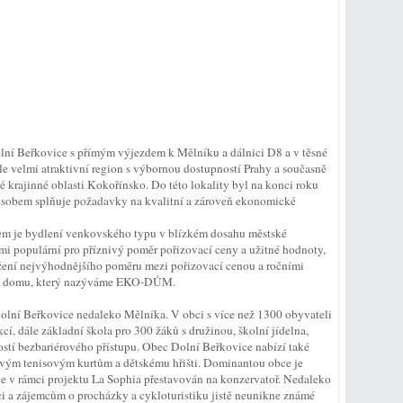
lní Beřkovice s přímým výjezdem k Mělníku a dálnici D8 a v těsné
e velmi atraktivní region s výbornou dostupností Prahy a současně
é krajinné oblasti Kokořínsko. Do této lokality byl na konci roku
působem splňuje požadavky na kvalitní a zároveň ekonomické
em je bydlení venkovského typu v blízkém dosahu městské
lmi populární pro příznivý poměr pořizovací ceny a užitné hodnoty,
sažení nejvýhodnějšího poměru mezi pořizovací cenou a ročními
ého domu, který nazýváme EKO-DŮM.
Dolní Beřkovice nedaleko Mělníka. V obci s více než 1300 obyvateli
cí, dále základní škola pro 300 žáků s družinou, školní jídelna,
ností bezbariérového přístupu. Obec Dolní Beřkovice nabízí také
novým tenisovým kurtům a dětskému hřišti. Dominantou obce je
 je v rámci projektu La Sophia přestavován na konzervatoř. Nedaleko
aci a zájemcům o procházky a cykloturistiku jistě neunikne známé