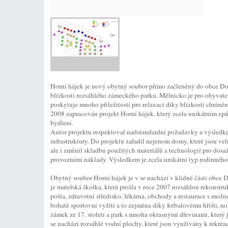
Horní hájek je nový obytný soubor přímo začleněný do obce Do
blízkosti rozsáhlého zámeckého parku. Mělnicko je pro obyvatel
poskytuje mnoho příležitostí pro relaxaci díky blízkosti chráněn
2008 zapracován projekt Horní hájek, který zcela unikátním z
bydlení.
Autor projektu respektoval nadstandardní požadavky a výsledk
infrastruktury. Do projektu zařadil nejenom domy, které jsou ve
ale i změnil skladbu použitých materiálů a technologií pro do
provozními náklady. Výsledkem je zcela unikátní typ rodinn
Obytný soubor Horní hájek je v se nachází v klidné části obce 
je mateřská školka, která prošla v roce 2007 rozsáhlou rekonstruk
pošta, zdravotní středisko, lékárna, obchody a restaurace s mož
bohaté sportovní vyžití a to zejména díky fotbalovému hřišti, 
zámek ze 17. století a park s mnoha okrasnými dřevinami, který
se nachází rozsáhlé vodní plochy, které jsou využívány k rekre