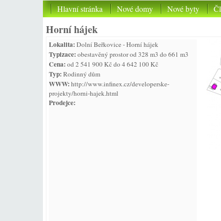
Hlavní stránka
Nové domy
Nové byty
Č
Horní hájek
Lokalita:
Dolní Beřkovice - Horní hájek
Typizace:
obestavěný prostor od 328 m3 do 661 m3
Cena:
od 2 541 900 Kč do 4 642 100 Kč
Typ:
Rodinný dům
WWW:
http://www.infinex.cz/developerske-
projekty/horni-hajek.html
Prodejce: