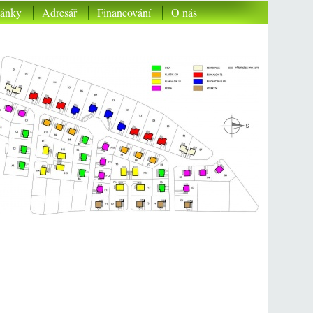
lánky
Adresář
Financování
O nás