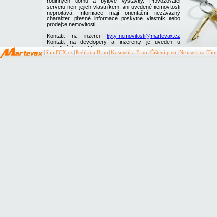
rodinných domů a bytové výstavby. Provozovatel
serveru není jejich vlastníkem, ani uvedené nemovitosti
neprodává. Informace mají orientační nezávazný
charakter, přesné informace poskytne vlastník nebo
prodejce nemovitosti.
Kontakt na inzerci
byty-nemovitosti@martevax.cz
Kontakt na developery a inzerenty je uveden u
jednotlivých projektů
SlimFOX.cz
Pedikúra Brno
Kosmetika Brno
Čištění pleti
Netusers.cz
Tit