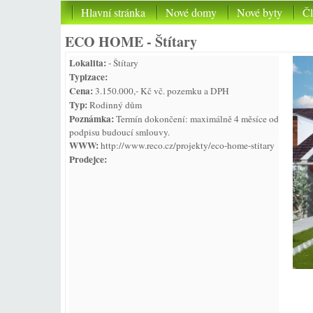
Hlavní stránka
Nové domy
Nové byty
Č
ECO HOME - Štítary
Lokalita:
- Štítary
Typizace:
Cena:
3.150.000,- Kč vč. pozemku a DPH
Typ:
Rodinný dům
Poznámka:
Termín dokončení: maximálně 4 měsíce od
podpisu budoucí smlouvy.
WWW:
http://www.reco.cz/projekty/eco-home-stitary
Prodejce: