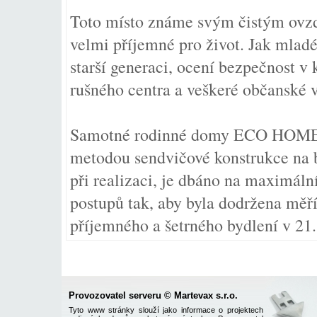
Toto místo známe svým čistým ovzd
velmi příjemné pro život. Jak mladé 
starší generaci, ocení bezpečnost v
rušného centra a veškeré občanské 
Samotné rodinné domy ECO HOME, 
metodou sendvičové konstrukce na bá
při realizaci, je dbáno na maximáln
postupů tak, aby byla dodržena měří
příjemného a šetrného bydlení v 21. 
Provozovatel serveru © Martevax s.r.o.
Tyto www stránky slouží jako informace o projektech