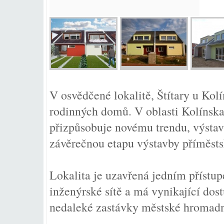
V osvědčené lokalitě, Štítary u Kol
rodinných domů. V oblasti Kolínska,
přizpůsobuje novému trendu, výstav
závěrečnou etapu výstavby příměst
Lokalita je uzavřená jedním přístu
inženýrské sítě a má vynikající dos
nedaleké zastávky městské hromadn