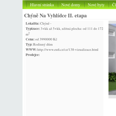
Hlavní stránka
Nové domy
Nové byty
Č
Chýně Na Vyhlídce II. etapa
Lokalita:
Chýně -
Typizace:
3+kk až 5+kk, užitná plocha: od 111 do 172
2
m
Cena:
od 3990000 Kč
Typ:
Rodinný dům
WWW:
http://www.eufi.cz/cz/138-vizualizace.html
Prodejce: