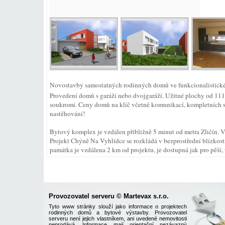
Novostavby samostatných rodinných domů ve funkcionalistické
Provedení domů s garáží nebo dvojgaráží. Užitné plochy od 11
soukromí. Ceny domů na klíč včetně komunikací, kompletních s
nastěhování!
Bytový komplex je vzdálen přibližně 5 minut od metra Zličín. 
Projekt Chýně Na Vyhlídce se rozkládá v bezprostřední blízkost
památka je vzdálena 2 km od projektu, je dostupná jak pro pěší, t
Provozovatel serveru © Martevax s.r.o.
Tyto www stránky slouží jako informace o projektech
rodinných domů a bytové výstavby. Provozovatel
serveru není jejich vlastníkem, ani uvedené nemovitosti
neprodává. Informace mají orientační nezávazný