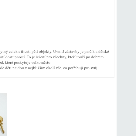
 celek s třiceti pěti objekty. Uvnitř zástavby je parčík a dětské
vní dostupností. To je řešení pro všechny, kteří touží po dobrém
od, které poskytuje velkoměsto.
e děti najdou v nejbližším okolí vše, co potřebují pro svůj