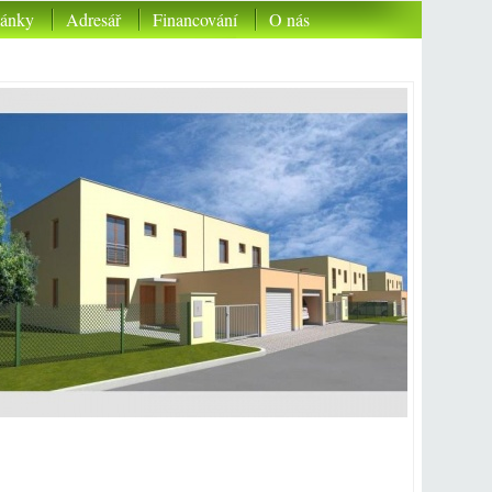
lánky
Adresář
Financování
O nás