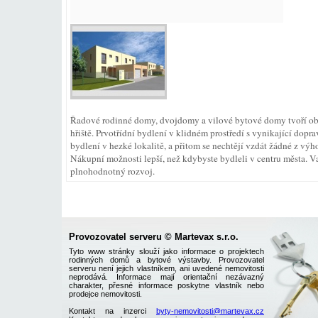
Řadové rodinné domy, dvojdomy a vilové bytové domy tvoří obytný
hřiště. Prvotřídní bydlení v klidném prostředí s vynikající dopra
bydlení v hezké lokalitě, a přitom se nechtějí vzdát žádné z výh
Nákupní možnosti lepší, než kdybyste bydleli v centru města. Vaš
plnohodnotný rozvoj.
Provozovatel serveru © Martevax s.r.o.
Tyto www stránky slouží jako informace o projektech
rodinných domů a bytové výstavby. Provozovatel
serveru není jejich vlastníkem, ani uvedené nemovitosti
neprodává. Informace mají orientační nezávazný
charakter, přesné informace poskytne vlastník nebo
prodejce nemovitosti.
Kontakt na inzerci
byty-nemovitosti@martevax.cz