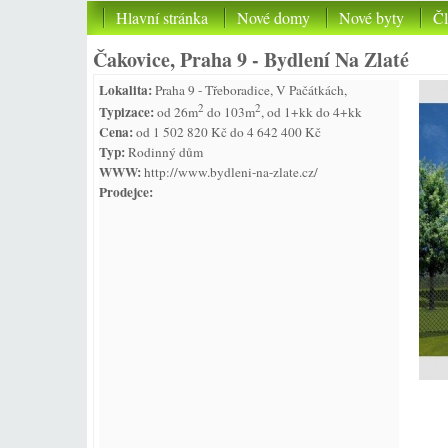
Hlavní stránka
Nové domy
Nové byty
Č
Čakovice, Praha 9 - Bydlení Na Zlaté
Lokalita:
Praha 9 - Třeboradice, V Pačátkách,
2
2
Typizace:
od 26m
do 103m
, od 1+kk do 4+kk
Cena:
od 1 502 820 Kč do 4 642 400 Kč
Typ:
Rodinný dům
WWW:
http://www.bydleni-na-zlate.cz/
Prodejce: