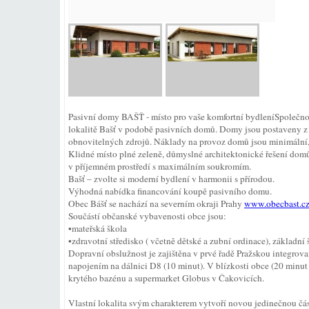
Pasivní domy BAŠŤ - místo pro vaše komfortní bydleníSpolečnos
lokalitě Bašť v podobě pasivních domů. Domy jsou postaveny z p
obnovitelných zdrojů. Náklady na provoz domů jsou minimální, 
Klidné místo plné zeleně, důmyslné architektonické řešení domů 
v příjemném prostředí s maximálním soukromím.
Bašť – zvolte si moderní bydlení v harmonii s přírodou.
Výhodná nabídka financování koupě pasivního domu.
Obec Bášť se nachází na severním okraji Prahy
www.obecbast.c
Součástí občanské vybavenosti obce jsou:
•mateřská škola
•zdravotní středisko ( včetně dětské a zubní ordinace), základní
Dopravní obslužnost je zajištěna v prvé řadě Pražskou integrov
napojením na dálnici D8 (10 minut). V blízkosti obce (20 minu
krytého bazénu a supermarket Globus v Čakovicích.
Vlastní lokalita svým charakterem vytvoří novou jedinečnou čás