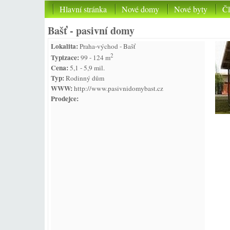
Hlavní stránka
Nové domy
Nové byty
Č
Bašť - pasivní domy
Lokalita:
Praha-východ - Bašť
2
Typizace:
99 - 124 m
Cena:
5,1 - 5,9 mil.
Typ:
Rodinný dům
WWW:
http://www.pasivnidomybast.cz
Prodejce: