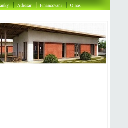
lánky
Adresář
Financování
O nás