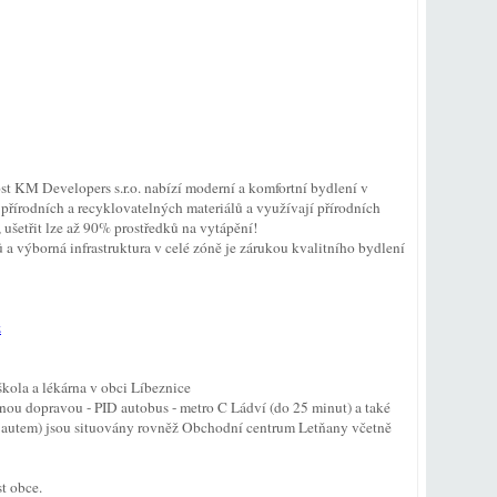
t KM Developers s.r.o. nabízí moderní a komfortní bydlení v
řírodních a recyklovatelných materiálů a využívají přírodních
ušetřit lze až 90% prostředků na vytápění!
a výborná infrastruktura v celé zóně je zárukou kvalitního bydlení
z
 škola a lékárna v obci Líbeznice
anou dopravou - PID autobus - metro C Ládví (do 25 minut) a také
t autem) jsou situovány rovněž Obchodní centrum Letňany včetně
t obce.