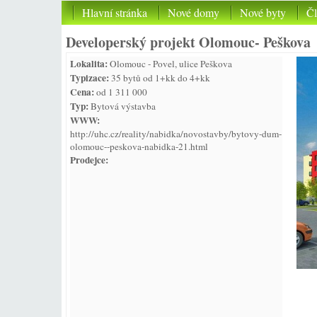
Hlavní stránka
Nové domy
Nové byty
Č
Developerský projekt Olomouc- Peškova
Lokalita:
Olomouc - Povel, ulice Peškova
Typizace:
35 bytů od 1+kk do 4+kk
Cena:
od 1 311 000
Typ:
Bytová výstavba
WWW:
http://uhc.cz/reality/nabidka/novostavby/bytovy-dum-
olomouc--peskova-nabidka-21.html
Prodejce: