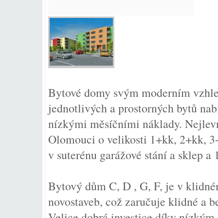
Bytové domy svým moderním vzhled
jednotlivých a prostorných bytů nab
nízkými měsíčními náklady. Nejlevn
Olomouci o velikosti 1+kk, 2+kk, 3+
v suterénu garážové stání a sklep a
Bytový dům C, D , G, F, je v klidn
novostaveb, což zaručuje klidné a b
Velice dobrá investice díky nízkým