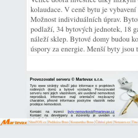
kolaudace. V ceně bytu je vybavení 
Možnost individuálních úprav. Byt
podlaží, 34 bytových jednotek, 18 
náleží sklep. Bytové domy budou k
úspory za energie. Menší byty jsou 
Provozovatel serveru © Martevax s.r.o.
Tyto www stránky slouží jako informace o projektech
rodinných domů a bytové výstavby. Provozovatel
serveru není jejich vlastníkem, ani uvedené nemovitosti
neprodává. Informace mají orientační nezávazný
charakter, přesné informace poskytne vlastník nebo
prodejce nemovitosti.
Kontakt na inzerci
byty-nemovitosti@martevax.cz
Kontakt na developery a inzerenty je uveden u
jednotlivých projektů
SlimFOX.cz
Pedikúra Brno
Kosmetika Brno
Čištění pleti
Netusers.cz
Tit